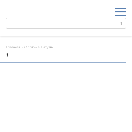
Перейти
к
контенту
Поиск:
Главная
»
Особые Титулы
1