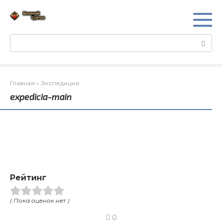
Перейти
к
контенту
Поиск:
Главная
»
Экспедиция
expedicia-main
Рейтинг
( Пока оценок нет )
0