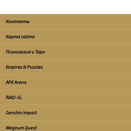
Контакты
Карта сайта
Психология и Таро
Empires & Puzzles
AFK Arena
RAID-SL
Genshin Impact
Magnum Quest