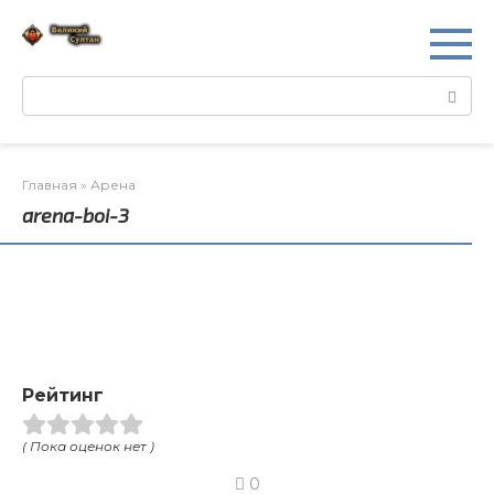
Перейти
к
контенту
Поиск:
Главная
»
Арена
arena-boi-3
Рейтинг
( Пока оценок нет )
0