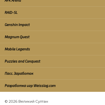
AFK Arena
RAID-SL
Genshin Impact
Magnum Quest
Mobile Legends
Puzzles and Conquest
Пасс. Заработок
Разработка игр Weisslog.com
© 2026 Великий Султан