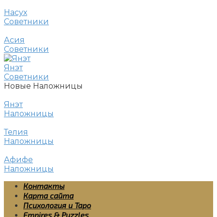
Насух
Советники
Асия
Советники
Янэт
Советники
Новые Наложницы
Янэт
Наложницы
Телия
Наложницы
Афифе
Наложницы
Контакты
Карта сайта
Психология и Таро
Empires & Puzzles