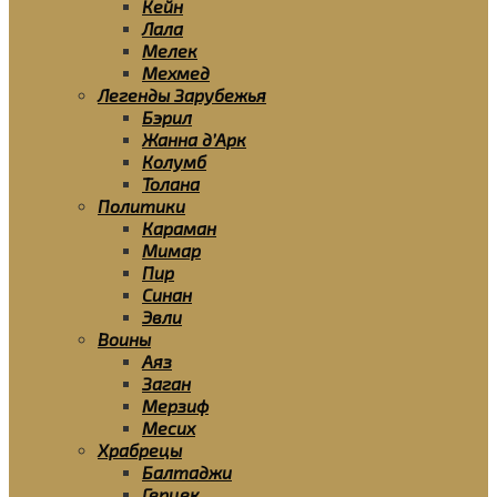
Кейн
Лала
Мелек
Мехмед
Легенды Зарубежья
Бэрил
Жанна д’Арк
Колумб
Толана
Политики
Караман
Мимар
Пир
Синан
Эвли
Воины
Аяз
Заган
Мерзиф
Месих
Храбрецы
Балтаджи
Герцек