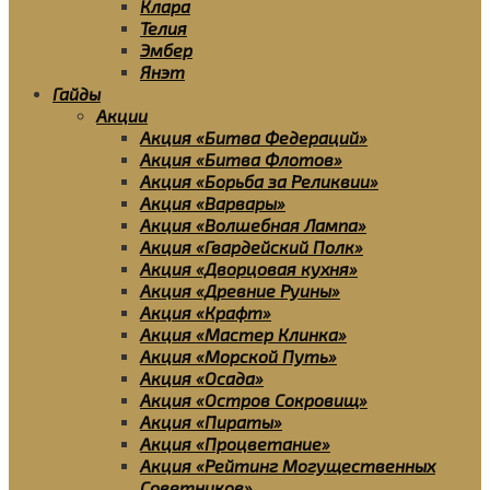
Клара
Телия
Эмбер
Янэт
Гайды
Акции
Акция «Битва Федераций»
Акция «Битва Флотов»
Акция «Борьба за Реликвии»
Акция «Варвары»
Акция «Волшебная Лампа»
Акция «Гвардейский Полк»
Акция «Дворцовая кухня»
Акция «Древние Руины»
Акция «Крафт»
Акция «Мастер Клинка»
Акция «Морской Путь»
Акция «Осада»
Акция «Остров Сокровищ»
Акция «Пираты»
Акция «Процветание»
Акция «Рейтинг Могущественных
Советников»