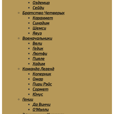
Оздемир
Сейди
Братство Четверых
Карахмет
Синадим
Шемси
Явуз
Военачальники
Вели
Гедик
Лютфи
Пияле
Хадим
Команда Легенд
Коперник
Омар
Пири Рэйс
Сормет
Юнус
Гении
Да Винчи
О’Мэлли