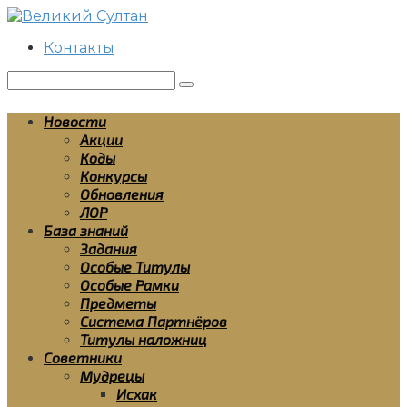
Перейти
к
Контакты
контенту
Поиск:
Новости
Акции
Коды
Конкурсы
Обновления
ЛОР
База знаний
Задания
Особые Титулы
Особые Рамки
Предметы
Система Партнёров
Титулы наложниц
Советники
Мудрецы
Исхак