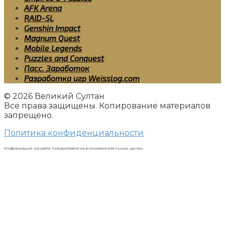
AFK Arena
RAID-SL
Genshin Impact
Magnum Quest
Mobile Legends
Puzzles and Conquest
Пасс. Заработок
Разработка игр Weisslog.com
© 2026 Великий Султан
Все права защищены. Копирование материалов
запрещено.
Политика конфиденциальности
Информация на сайте предоставлена в ознакомительных целях.