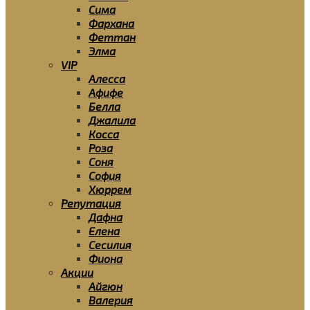
Сима
Фархана
Феттан
Элма
VIP
Алесса
Афифе
Белла
Джалила
Косса
Роза
Соня
София
Хюррем
Репутация
Дафна
Елена
Сесилия
Фиона
Акции
Айгюн
Валерия