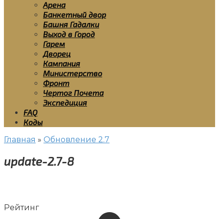
Арена
Банкетный двор
Башня Гадалки
Выход в Город
Гарем
Дворец
Кампания
Министерство
Фронт
Чертог Почета
Экспедиция
FAQ
Коды
Главная
»
Обновление 2.7
update-2.7-8
Рейтинг