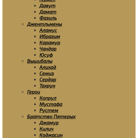
Давут
Дамат
Фазиль
Джентльмены
Аламус
Ибрагим
Карамур
Чандар
Юсуф
Вышибалы
Алихад
Семиз
Сердар
Тахрун
Герои
Копрул
Мустафа
Рустем
Братство Пятерых
Джамур
Килич
Коджасин