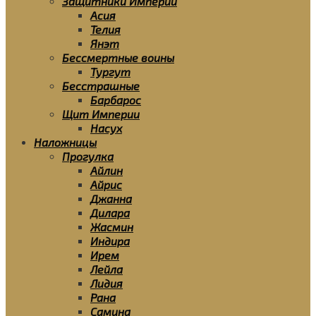
Защитники Империи
Асия
Телия
Янэт
Бессмертные воины
Тургут
Бесстрашные
Барбарос
Щит Империи
Насух
Наложницы
Прогулка
Айлин
Айрис
Джанна
Дилара
Жасмин
Индира
Ирем
Лейла
Лидия
Рана
Самина