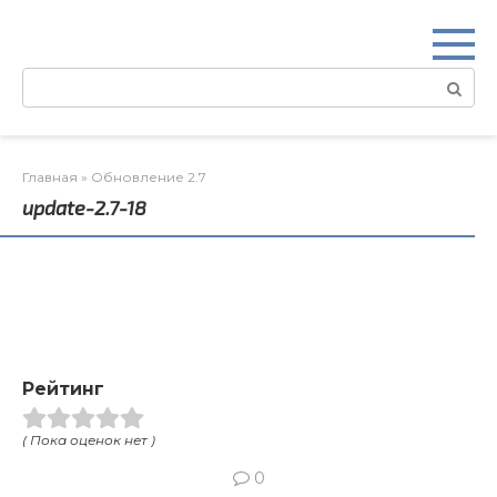
Перейти
к
контенту
Поиск:
Главная
»
Обновление 2.7
update-2.7-18
Рейтинг
( Пока оценок нет )
0