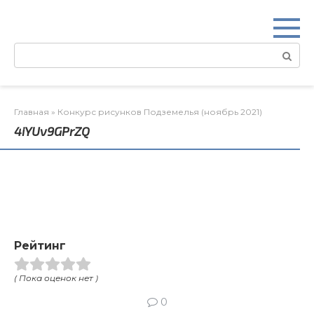
Перейти
к
контенту
Поиск:
Главная
»
Конкурс рисунков Подземелья (ноябрь 2021)
4iYUv9GPrZQ
Рейтинг
( Пока оценок нет )
0