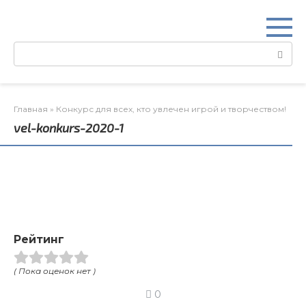
Перейти
к
контенту
Поиск:
Главная
»
Конкурс для всех, кто увлечен игрой и творчеством!
vel-konkurs-2020-1
Рейтинг
( Пока оценок нет )
0