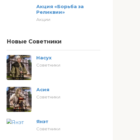
Акция «Борьба за
Реликвии»
Акции
Новые Советники
Насух
Советники
Асия
Советники
Янэт
Советники