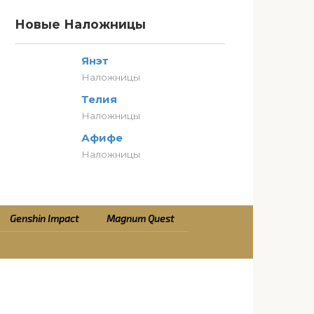
Новые Наложницы
Янэт
Наложницы
Телия
Наложницы
Афифе
Наложницы
Genshin Impact
Magnum Quest