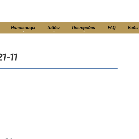
Наложницы
Гайды
Постройки
FAQ
Коды
1-11