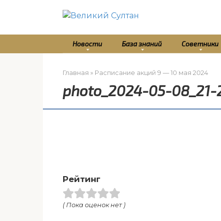
Перейти
к
контенту
Новости
База знаний
Советники
Главная
»
Расписание акций 9 — 10 мая 2024
photo_2024-05-08_21-2
Рейтинг
( Пока оценок нет )