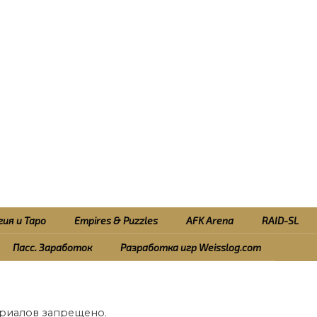
ия и Таро
Empires & Puzzles
AFK Arena
RAID-SL
Пасс. Заработок
Разработка игр Weisslog.com
риалов запрещено.