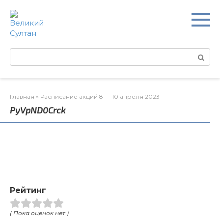
Перейти
к
контенту
Поиск:
Главная
»
Расписание акций 8 — 10 апреля 2023
PyVpND0Crck
Рейтинг
( Пока оценок нет )