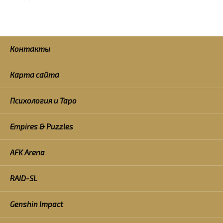
Контакты
Карта сайта
Психология и Таро
Empires & Puzzles
AFK Arena
RAID-SL
Genshin Impact