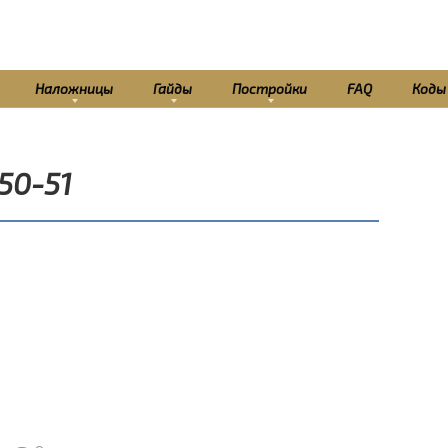
Наложницы
Гайды
Постройки
FAQ
Коды
50-51