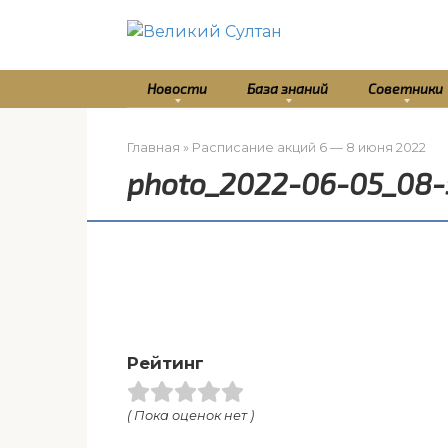
Перейти
к
контенту
Новости
База знаний
Советники
Главная
»
Расписание акций 6 — 8 июня 2022
photo_2022-06-05_08-
Рейтинг
( Пока оценок нет )