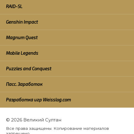
RAID-SL
Genshin Impact
Magnum Quest
Mobile Legends
Puzzles and Conquest
Пасс. Заработок
Разработка игр Weisslog.com
© 2026 Великий Султан
Все права защищены. Копирование материалов
запрещено.