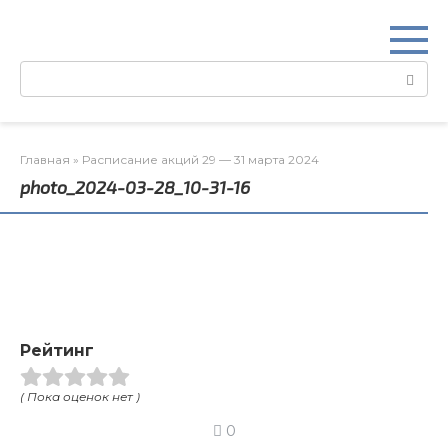
Перейти
к
контенту
Поиск:
Главная
»
Расписание акций 29 — 31 марта 2024
photo_2024-03-28_10-31-16
Рейтинг
( Пока оценок нет )
0