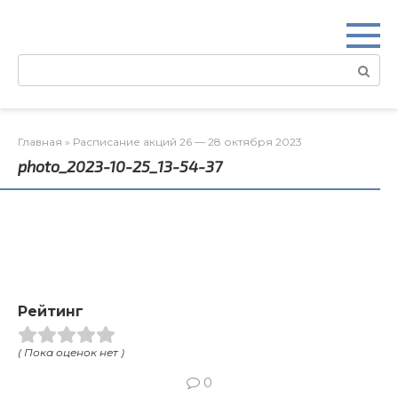
Перейти
к
контенту
Поиск:
Главная
»
Расписание акций 26 — 28 октября 2023
photo_2023-10-25_13-54-37
Рейтинг
( Пока оценок нет )
0