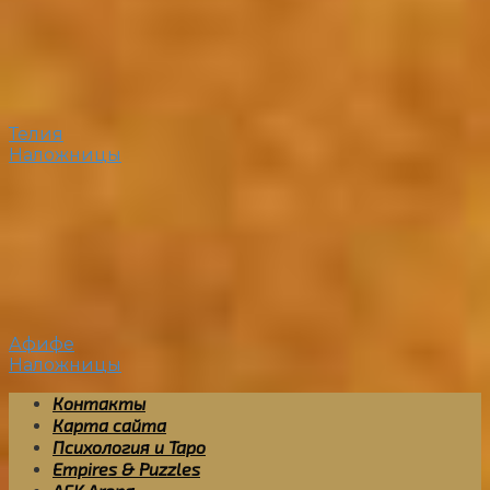
Телия
Наложницы
Афифе
Наложницы
Контакты
Карта сайта
Психология и Таро
Empires & Puzzles