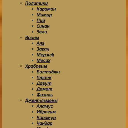
Политики
Караман
Мимар
Пир
Синан
Эвли
Воины
Аяз
Заган
Мерзиф
Месих
Храбрецы
Балтаджи
Герцек
Давут
Дамат
Фазиль
Джентльмены
Аламус
Ибрагим
Карамур
Чандар