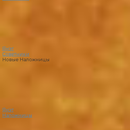
Янэт
Советники
Новые Наложницы
Янэт
Наложницы