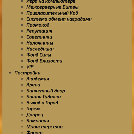
Игра на компьютере
Межсерверные Битвы
Пригласительный Код
Система обмена наградами
Промокод
Репутация
Советники
Наложницы
Наследники
Фонд Силы
Фонд Близости
VIP
Постройки
Академия
Арена
Банкетный двор
Башня Гадалки
Выход в Город
Гарем
Дворец
Кампания
Министерство
Фронт