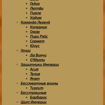
Гедик
Лютфи
Пияле
Хадим
Команда Легенд
Коперник
Омар
Пири Рэйс
Сормет
Юнус
Гении
Да Винчи
О’Мэлли
Защитники Империи
Асия
Телия
Янэт
Бессмертные воины
Тургут
Бесстрашные
Барбарос
Щит Империи