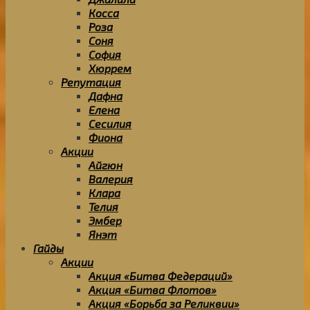
Косса
Роза
Соня
София
Хюррем
Репутация
Дафна
Елена
Сесилия
Фиона
Акции
Айгюн
Валерия
Клара
Телия
Эмбер
Янэт
Гайды
Акции
Акция «Битва Федераций»
Акция «Битва Флотов»
Акция «Борьба за Реликвии»