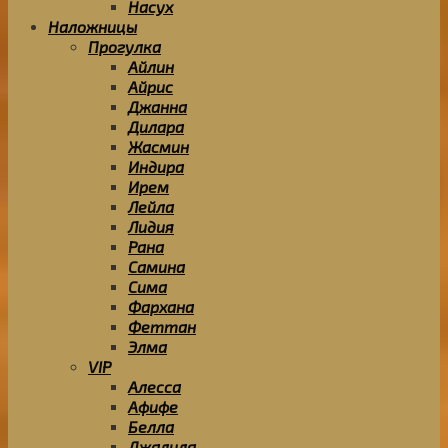
Насух
Наложницы
Прогулка
Айлин
Айрис
Джанна
Дилара
Жасмин
Индира
Ирем
Лейла
Лидия
Рана
Самина
Сима
Фархана
Феттан
Элма
VIP
Алесса
Афифе
Белла
Джалила