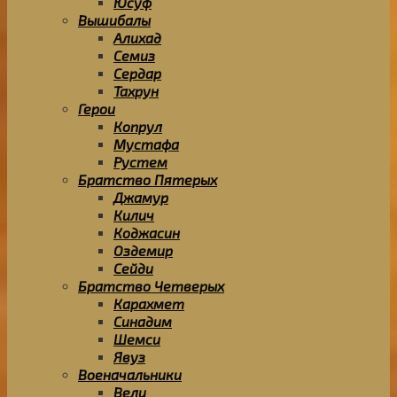
Юсуф
Вышибалы
Алихад
Семиз
Сердар
Тахрун
Герои
Копрул
Мустафа
Рустем
Братство Пятерых
Джамур
Килич
Коджасин
Оздемир
Сейди
Братство Четверых
Карахмет
Синадим
Шемси
Явуз
Военачальники
Вели