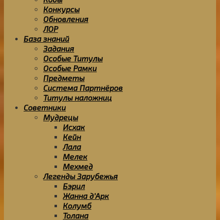
Конкурсы
Обновления
ЛОР
База знаний
Задания
Особые Титулы
Особые Рамки
Предметы
Система Партнёров
Титулы наложниц
Советники
Мудрецы
Исхак
Кейн
Лала
Мелек
Мехмед
Легенды Зарубежья
Бэрил
Жанна д’Арк
Колумб
Толана