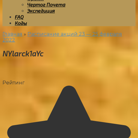
Чертог Почета
Экспедиция
FAQ
Коды
Главная
»
Расписание акций 23 — 25 февраля
2022
NYlarck1aYc
Рейтинг