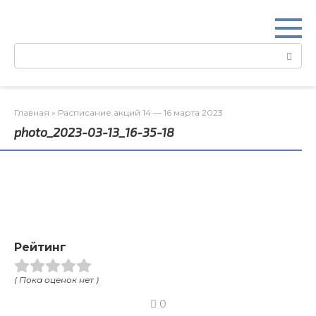
Перейти
к
контенту
Поиск:
Главная
»
Расписание акций 14 — 16 марта 2023
photo_2023-03-13_16-35-18
Рейтинг
( Пока оценок нет )
0