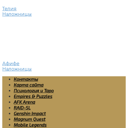
Телия
Наложницы
Афифе
Наложницы
Контакты
Карта сайта
Психология и Таро
Empires & Puzzles
AFK Arena
RAID-SL
Genshin Impact
Magnum Quest
Mobile Legends