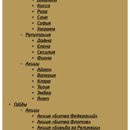
Косса
Роза
Соня
София
Хюррем
Репутация
Дафна
Елена
Сесилия
Фиона
Акции
Айгюн
Валерия
Клара
Телия
Эмбер
Янэт
Гайды
Акции
Акция «Битва Федераций»
Акция «Битва Флотов»
Акция «Борьба за Реликвии»