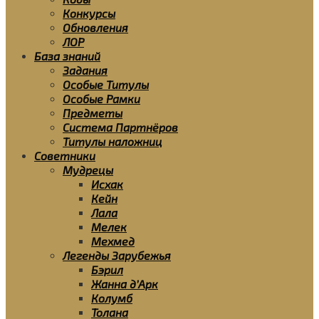
Конкурсы
Обновления
ЛОР
База знаний
Задания
Особые Титулы
Особые Рамки
Предметы
Система Партнёров
Титулы наложниц
Советники
Мудрецы
Исхак
Кейн
Лала
Мелек
Мехмед
Легенды Зарубежья
Бэрил
Жанна д’Арк
Колумб
Толана