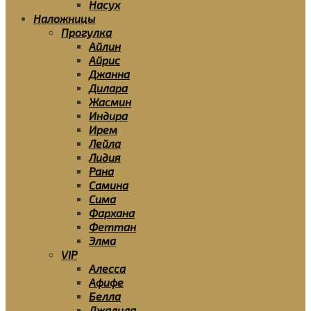
Насух
Наложницы
Прогулка
Айлин
Айрис
Джанна
Дилара
Жасмин
Индира
Ирем
Лейла
Лидия
Рана
Самина
Сима
Фархана
Феттан
Элма
VIP
Алесса
Афифе
Белла
Джалила