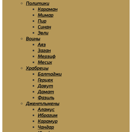
Политики
Караман
Мимар
Пир
Синан
Эвли
Воины
Аяз
Заган
Мерзиф
Месих
Храбрецы
Балтаджи
Герцек
Давут
Дамат
Фазиль
Джентльмены
Аламус
Ибрагим
Карамур
Чандар