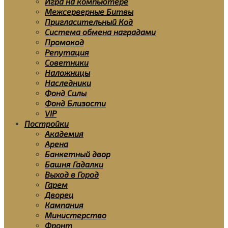
Игра на компьютере
Межсерверные Битвы
Пригласительный Код
Система обмена наградами
Промокод
Репутация
Советники
Наложницы
Наследники
Фонд Силы
Фонд Близости
VIP
Постройки
Академия
Арена
Банкетный двор
Башня Гадалки
Выход в Город
Гарем
Дворец
Кампания
Министерство
Фронт