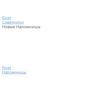
Янэт
Советники
Новые Наложницы
Янэт
Наложницы