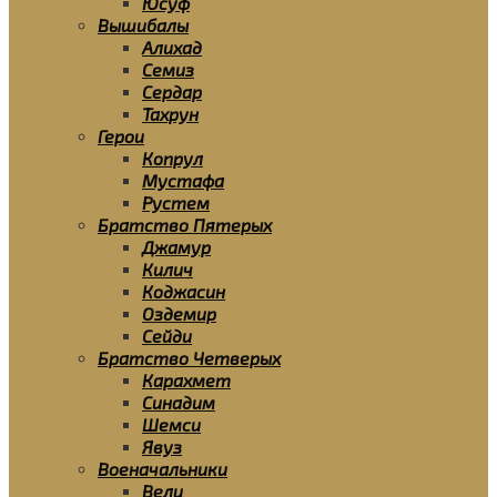
Юсуф
Вышибалы
Алихад
Семиз
Сердар
Тахрун
Герои
Копрул
Мустафа
Рустем
Братство Пятерых
Джамур
Килич
Коджасин
Оздемир
Сейди
Братство Четверых
Карахмет
Синадим
Шемси
Явуз
Военачальники
Вели