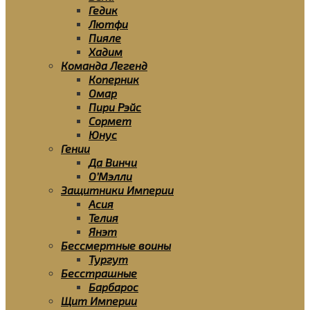
Гедик
Лютфи
Пияле
Хадим
Команда Легенд
Коперник
Омар
Пири Рэйс
Сормет
Юнус
Гении
Да Винчи
О’Мэлли
Защитники Империи
Асия
Телия
Янэт
Бессмертные воины
Тургут
Бесстрашные
Барбарос
Щит Империи