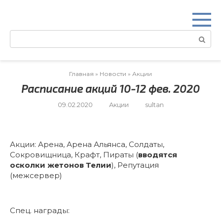
Перейти
к
контенту
Поиск:
Главная
»
Новости
»
Акции
Расписание акций 10-12 фев. 2020
09.02.2020
Акции
sultan
Акции: Арена, Арена Альянса, Солдаты,
Сокровищница, Крафт, Пираты (
вводятся
осколки жетонов Телии
), Репутация
(межсервер)
Спец. награды: