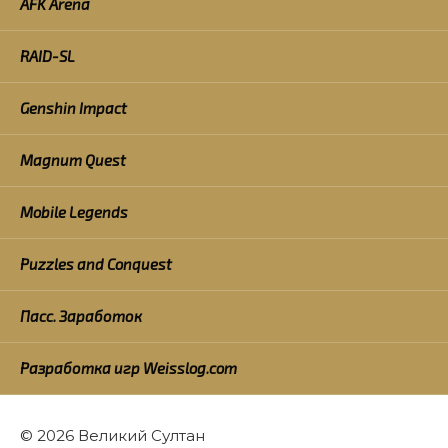
AFK Arena
RAID-SL
Genshin Impact
Magnum Quest
Mobile Legends
Puzzles and Conquest
Пасс. Заработок
Разработка игр Weisslog.com
© 2026 Великий Султан