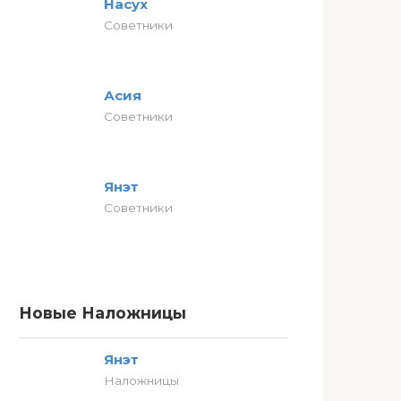
Насух
Советники
Асия
Советники
Янэт
Советники
Новые Наложницы
Янэт
Наложницы