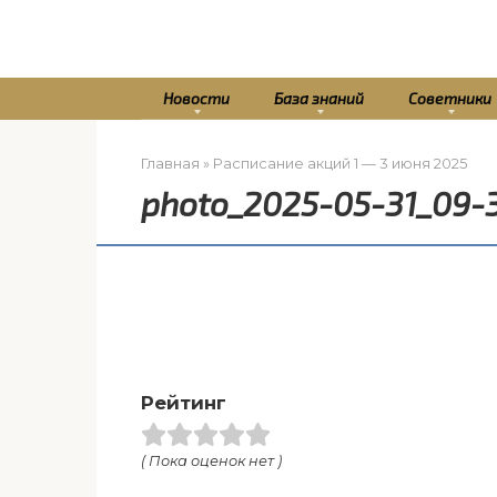
Перейти
к
контенту
Новости
База знаний
Советники
Главная
»
Расписание акций 1 — 3 июня 2025
photo_2025-05-31_09-
Рейтинг
( Пока оценок нет )