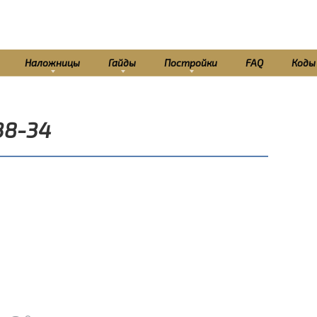
Наложницы
Гайды
Постройки
FAQ
Коды
38-34