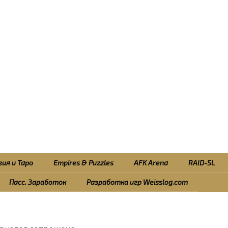
ия и Таро
Empires & Puzzles
AFK Arena
RAID-SL
Пасс. Заработок
Разработка игр Weisslog.com