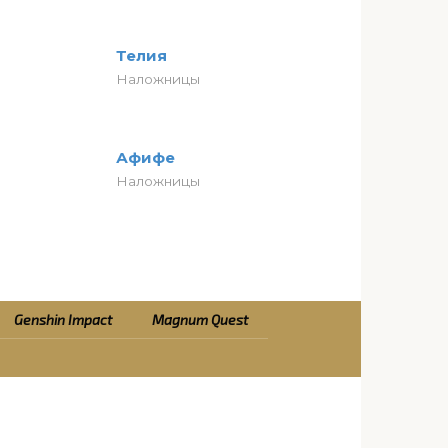
Телия
Наложницы
Афифе
Наложницы
Genshin Impact
Magnum Quest