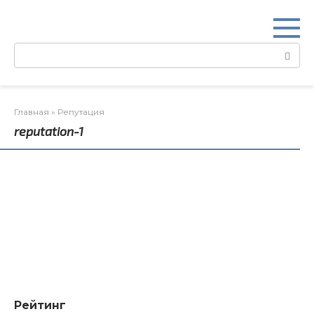
Перейти
к
контенту
Поиск:
Главная
»
Репутация
reputation-1
Рейтинг