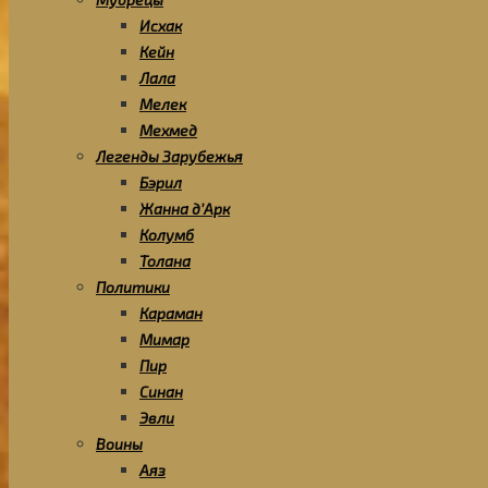
Исхак
Кейн
Лала
Мелек
Мехмед
Легенды Зарубежья
Бэрил
Жанна д’Арк
Колумб
Толана
Политики
Караман
Мимар
Пир
Синан
Эвли
Воины
Аяз