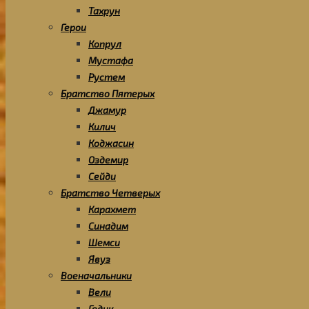
Тахрун
Герои
Копрул
Мустафа
Рустем
Братство Пятерых
Джамур
Килич
Коджасин
Оздемир
Сейди
Братство Четверых
Карахмет
Синадим
Шемси
Явуз
Военачальники
Вели
Гедик