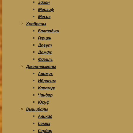
Заган
Мерзиф
Месих
Храбрецы
Балтаджи
Герцек
Давут
Дамат
Фазиль
Джентльмены
Аламус
Ибрагим
Карамур
Чандар
Юсуф
Вышибалы
Алихад
Семиз
Сердар