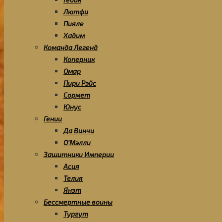
Лютфи
Пияле
Хадим
Команда Легенд
Коперник
Омар
Пири Рэйс
Сормет
Юнус
Гении
Да Винчи
О’Мэлли
Защитники Империи
Асия
Телия
Янэт
Бессмертные воины
Тургут