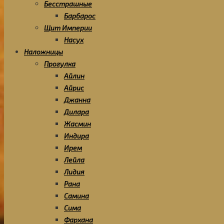
Бесстрашные
Барбарос
Щит Империи
Насух
Наложницы
Прогулка
Айлин
Айрис
Джанна
Дилара
Жасмин
Индира
Ирем
Лейла
Лидия
Рана
Самина
Сима
Фархана