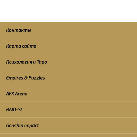
Контакты
Карта сайта
Психология и Таро
Empires & Puzzles
AFK Arena
RAID-SL
Genshin Impact