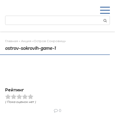
Перейти
к
контенту
Поиск:
Главная
»
Акция «Остров Сокровищ»
ostrov-sokrovih-game-1
Рейтинг
( Пока оценок нет )
0