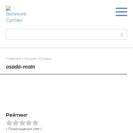
Перейти
к
контенту
Поиск:
Главная
»
Акция «Осада»
osada-main
Рейтинг
( Пока оценок нет )