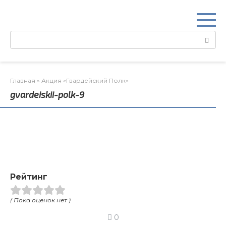
Перейти
к
контенту
Поиск:
Главная
»
Акция «Гвардейский Полк»
gvardeiskii-polk-9
Рейтинг
( Пока оценок нет )
0