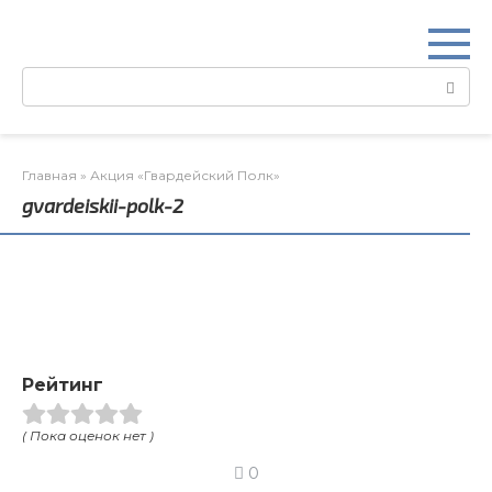
Перейти
к
контенту
Поиск:
Главная
»
Акция «Гвардейский Полк»
gvardeiskii-polk-2
Рейтинг
( Пока оценок нет )
0