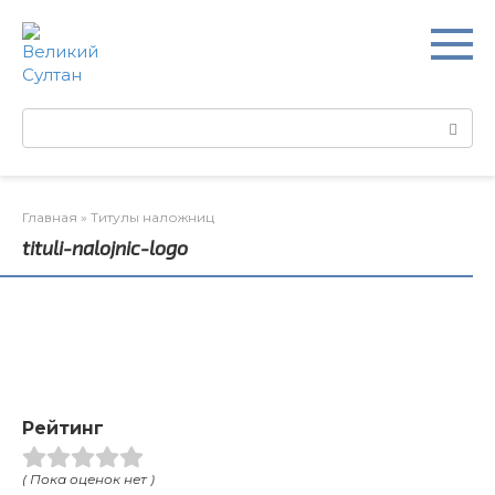
Перейти
к
контенту
Поиск:
Главная
»
Титулы наложниц
tituli-nalojnic-logo
Рейтинг
( Пока оценок нет )