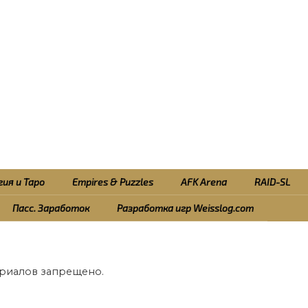
ия и Таро
Empires & Puzzles
AFK Arena
RAID-SL
Пасс. Заработок
Разработка игр Weisslog.com
риалов запрещено.