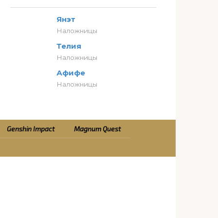
Янэт
Наложницы
Телия
Наложницы
Афифе
Наложницы
Genshin Impact
Magnum Quest