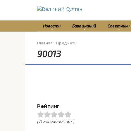
Перейти
к
контенту
Новости
База знаний
Советники
Главная
»
Предметы
90013
Рейтинг
( Пока оценок нет )