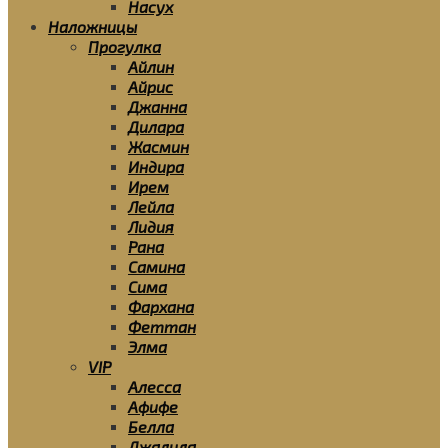
Насух
Наложницы
Прогулка
Айлин
Айрис
Джанна
Дилара
Жасмин
Индира
Ирем
Лейла
Лидия
Рана
Самина
Сима
Фархана
Феттан
Элма
VIP
Алесса
Афифе
Белла
Джалила