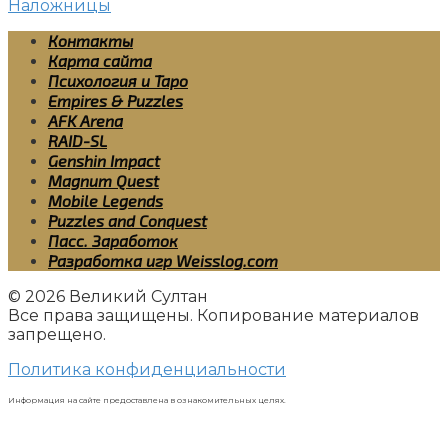
Наложницы
Контакты
Карта сайта
Психология и Таро
Empires & Puzzles
AFK Arena
RAID-SL
Genshin Impact
Magnum Quest
Mobile Legends
Puzzles and Conquest
Пасс. Заработок
Разработка игр Weisslog.com
© 2026 Великий Султан
Все права защищены. Копирование материалов
запрещено.
Политика конфиденциальности
Информация на сайте предоставлена в ознакомительных целях.