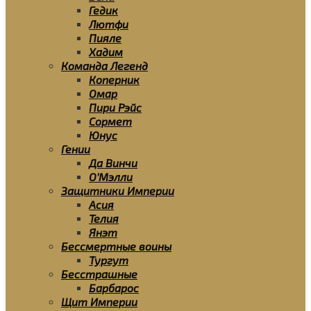
Гедик
Лютфи
Пияле
Хадим
Команда Легенд
Коперник
Омар
Пири Рэйс
Сормет
Юнус
Гении
Да Винчи
О’Мэлли
Защитники Империи
Асия
Телия
Янэт
Бессмертные воины
Тургут
Бесстрашные
Барбарос
Щит Империи