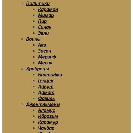
Политики
Караман
Мимар
Пир
Синан
Эвли
Воины
Аяз
Заган
Мерзиф
Месих
Храбрецы
Балтаджи
Герцек
Давут
Дамат
Фазиль
Джентльмены
Аламус
Ибрагим
Карамур
Чандар