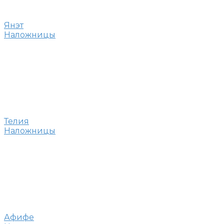
Янэт
Наложницы
Телия
Наложницы
Афифе