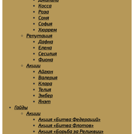
Косса
Роза
Соня
София
Хюррем
Репутация
Дафна
Елена
Сесилия
Фиона
Акции
Айгюн
Валерия
Клара
Телия
Эмбер
Янэт
Гайды
Акции
Акция «Битва Федераций»
Акция «Битва Флотов»
Акция «Борьба за Реликвии»