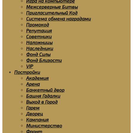
Игра на компьютере
Межсерверные Битвы
Пригласительный Код
Система обмена наградами
Промокод
Репутация
Советники
Наложницы
Наследники
Фонд Силы
Фонд Близости
VIP
Постройки
Академия
Арена
Банкетный двор
Башня Гадалки
Выход в Город
Гарем
Дворец
Кампания
Министерство
Фронт