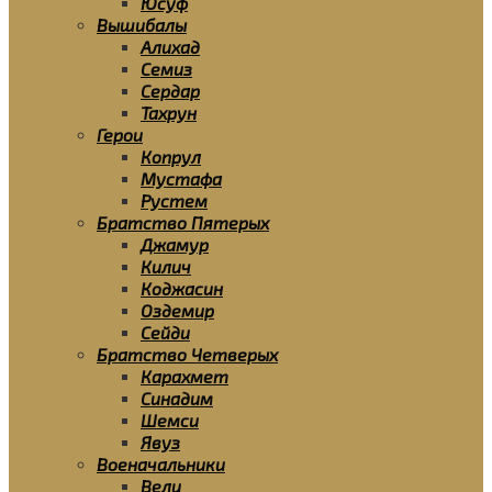
Юсуф
Вышибалы
Алихад
Семиз
Сердар
Тахрун
Герои
Копрул
Мустафа
Рустем
Братство Пятерых
Джамур
Килич
Коджасин
Оздемир
Сейди
Братство Четверых
Карахмет
Синадим
Шемси
Явуз
Военачальники
Вели