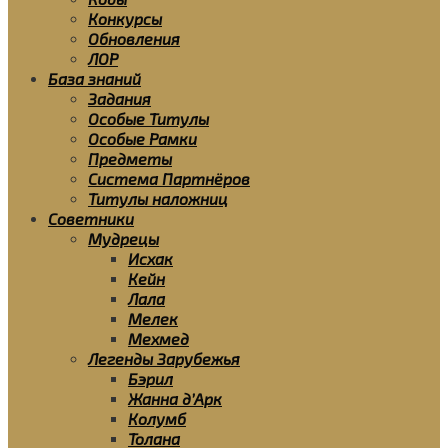
Конкурсы
Обновления
ЛОР
База знаний
Задания
Особые Титулы
Особые Рамки
Предметы
Система Партнёров
Титулы наложниц
Советники
Мудрецы
Исхак
Кейн
Лала
Мелек
Мехмед
Легенды Зарубежья
Бэрил
Жанна д’Арк
Колумб
Толана