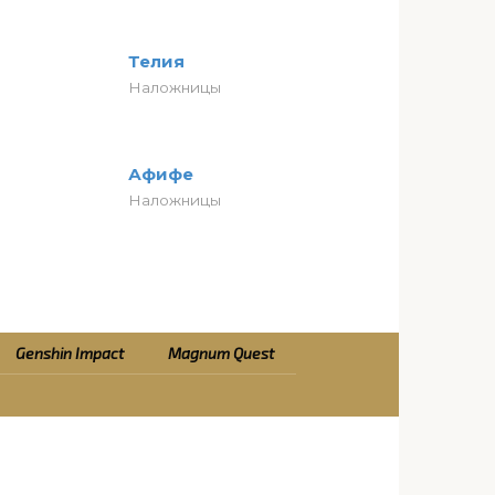
Телия
Наложницы
Афифе
Наложницы
Genshin Impact
Magnum Quest