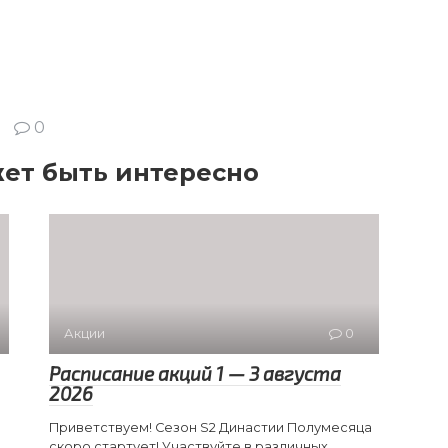
0
ет быть интересно
Акции
0
Расписание акций 1 — 3 августа
2026
Приветствуем! Сезон S2 Династии Полумесяца
скоро стартует! Участвуйте в различных