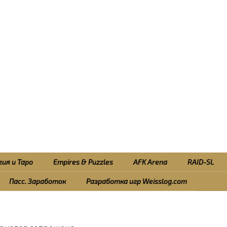
ия и Таро
Empires & Puzzles
AFK Arena
RAID-SL
Пасс. Заработок
Разработка игр Weisslog.com