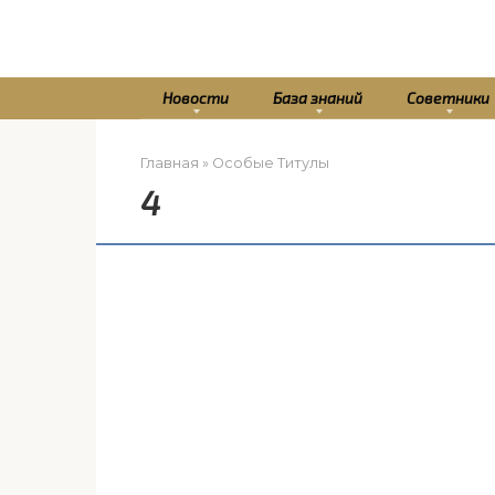
Перейти
к
контенту
Новости
База знаний
Советники
Главная
»
Особые Титулы
4