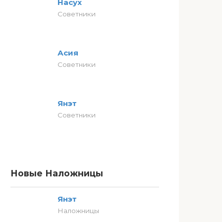
Насух
Советники
Асия
Советники
Янэт
Советники
Новые Наложницы
Янэт
Наложницы